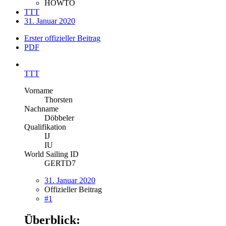
HOWTO
TTT
31. Januar 2020
Erster offizieller Beitrag
PDF
TTT
Vorname
Thorsten
Nachname
Döbbeler
Qualifikation
IJ
IU
World Sailing ID
GERTD7
31. Januar 2020
Offizieller Beitrag
#1
Überblick: